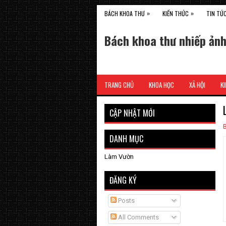
»
»
BÁCH KHOA THƯ
KIẾN THỨC
TIN TỨ
Bách khoa thư nhiếp ản
TRANG CHỦ
KHOA HỌC
XÃ HỘI
KI
CẬP NHẬT MỚI
DANH MỤC
Làm Vườn
ĐĂNG KÝ
Posts
All Comments