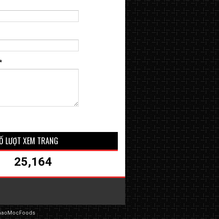
*
Ố LƯỢT XEM TRANG
25,164
haoMocFoods