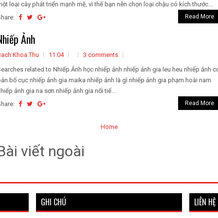
ột loại cây phát triển mạnh mẽ, vì thế bạn nên chọn loại chậu có kích thước...
Read More
Share:
Nhiếp Ảnh
Bach Khoa Thu
11:04
3 comments
earches related to Nhiếp Ảnh học nhiếp ảnh nhiếp ảnh gia leu heu nhiếp ảnh c
ản bố cục nhiếp ảnh gia maika nhiếp ảnh là gì nhiếp ảnh gia phạm hoài nam
hiếp ảnh gia na sơn nhiếp ảnh gia nổi tiế...
Read More
Share:
Home
Bài viết ngoài
GHI CHÚ
LIÊN HỆ