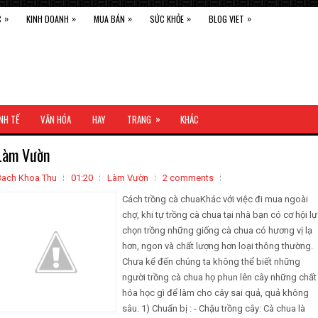
»
»
»
»
»
C
KINH DOANH
MUA BÁN
SỨC KHỎE
BLOG VIET
h
»
NH TẾ
VĂN HÓA
HAY
TRANG
KHÁC
Làm Vườn
Bach Khoa Thu
01:20
Làm Vườn
2 comments
Cách trồng cà chuaKhác với việc đi mua ngoài
chợ, khi tự trồng cà chua tại nhà bạn có cơ hội l
chọn trồng những giống cà chua có hương vị lạ
hơn, ngon và chất lượng hơn loại thông thường.
Chưa kể đến chúng ta không thể biết những
người trồng cà chua họ phun lên cây những chất
hóa học gì để làm cho cây sai quả, quả không
sâu. 1) Chuẩn bị : - Chậu trồng cây: Cà chua là