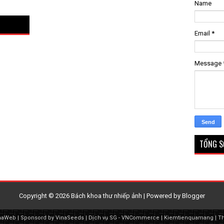
Name
Email
*
Message
TỔNG S
Copyright ©
2026
Bách khoa thư nhiếp ảnh
| Powered by
Blogger
naWeb
| Sponsord by
VinaSeeds
|
Dịch vụ SG
-
VNCommerce
|
Kiemtienquamang
|
T