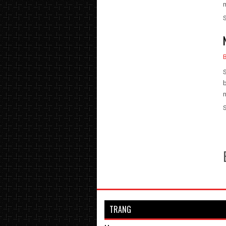
m
S
b
n
TRANG